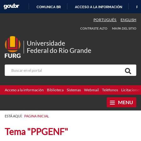
COMUNICA BR
ACCESO A LA INFORMACIÓN
PA
IR
PORTUGUÊS
ENGLISH
AL
CONTRASTE ALTO
MAPA DEL SITIO
CONTENIDO
Universidade
Federal do Rio Grande
Acceso a la información
Biblioteca
Sistemas
Webmail
Teléfonos
Licitaciones
MENU
ESTÁ AQUÍ:
PAGINA INICIAL
Tema "PPGENF"