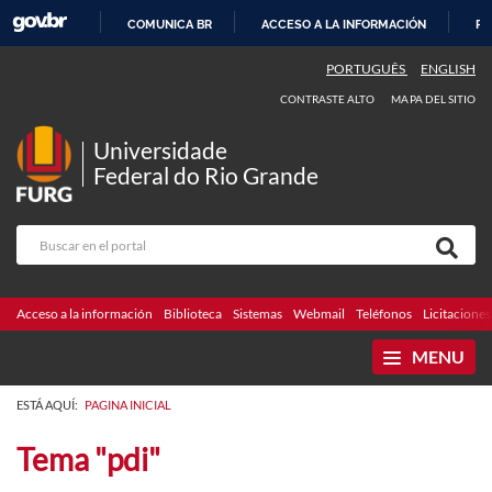
COMUNICA BR
ACCESO A LA INFORMACIÓN
PA
IR
PORTUGUÊS
ENGLISH
AL
CONTRASTE ALTO
MAPA DEL SITIO
CONTENIDO
Universidade
Federal do Rio Grande
Acceso a la información
Biblioteca
Sistemas
Webmail
Teléfonos
Licitaciones
MENU
ESTÁ AQUÍ:
PAGINA INICIAL
Tema "pdi"