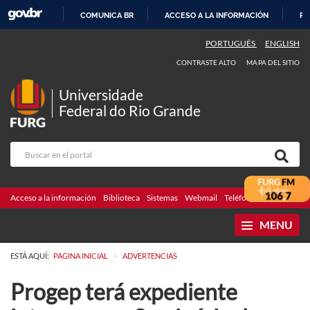
COMUNICA BR
ACCESO A LA INFORMACIÓN
PA
IR
PORTUGUÊS
ENGLISH
AL
CONTRASTE ALTO
MAPA DEL SITIO
CONTENIDO
Universidade
Federal do Rio Grande
Acceso a la información
Biblioteca
Sistemas
Webmail
Teléfonos
Licitaciones
MENU
>
ESTÁ AQUÍ:
PAGINA INICIAL
ADVERTENCIAS
Progep terá expediente