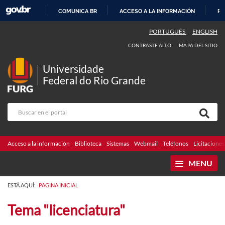
COMUNICA BR
ACCESO A LA INFORMACIÓN
PA
IR
PORTUGUÊS
ENGLISH
AL
CONTRASTE ALTO
MAPA DEL SITIO
CONTENIDO
Universidade
Federal do Rio Grande
Acceso a la información
Biblioteca
Sistemas
Webmail
Teléfonos
Licitaciones
MENU
ESTÁ AQUÍ:
PAGINA INICIAL
Tema "licenciatura"