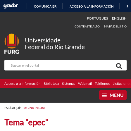
COMUNICA BR
ACCESO A LA INFORMACIÓN
PA
IR
PORTUGUÊS
ENGLISH
AL
CONTRASTE ALTO
MAPA DEL SITIO
CONTENIDO
Universidade
Federal do Rio Grande
Acceso a la información
Biblioteca
Sistemas
Webmail
Teléfonos
Licitaciones
MENU
ESTÁ AQUÍ:
PAGINA INICIAL
Tema "epec"