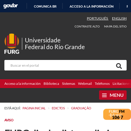
COMUNICA BR
ACCESO A LA INFORMACIÓN
PA
IR
PORTUGUÊS
ENGLISH
AL
CONTRASTE ALTO
MAPA DEL SITIO
CONTENIDO
Universidade
Federal do Rio Grande
Acceso a la información
Biblioteca
Sistemas
Webmail
Teléfonos
Licitaciones
MENU
>
>
ESTÁ AQUÍ:
PAGINA INICIAL
EDICTOS
GRADUAÇÃO
AVISO