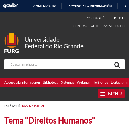
COMUNICA BR
ACCESO A LA INFORMACIÓN
PA
IR
PORTUGUÊS
ENGLISH
AL
CONTRASTE ALTO
MAPA DEL SITIO
CONTENIDO
Universidade
Federal do Rio Grande
Acceso a la información
Biblioteca
Sistemas
Webmail
Teléfonos
Licitaciones
MENU
ESTÁ AQUÍ:
PAGINA INICIAL
Tema "Direitos Humanos"