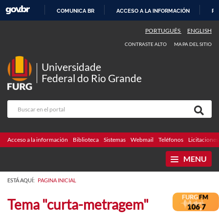
COMUNICA BR
ACCESO A LA INFORMACIÓN
PA
IR
PORTUGUÊS
ENGLISH
AL
CONTRASTE ALTO
MAPA DEL SITIO
CONTENIDO
Universidade
Federal do Rio Grande
Acceso a la información
Biblioteca
Sistemas
Webmail
Teléfonos
Licitaciones
MENU
ESTÁ AQUÍ:
PAGINA INICIAL
Tema "curta-metragem"