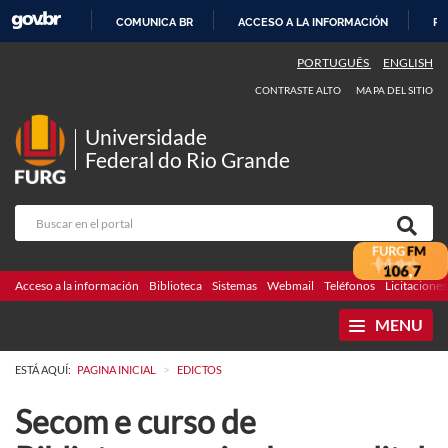
COMUNICA BR
ACCESO A LA INFORMACIÓN
PA
IR
PORTUGUÊS
ENGLISH
AL
CONTRASTE ALTO
MAPA DEL SITIO
CONTENIDO
Universidade
Federal do Rio Grande
Acceso a la información
Biblioteca
Sistemas
Webmail
Teléfonos
Licitaciones
MENU
>
ESTÁ AQUÍ:
PAGINA INICIAL
EDICTOS
Secom e curso de