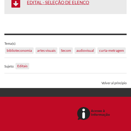
EDITAL - SELEÇÃO DE ELENCO
Tema(s):
biblioteconomia
artes visuais
Secom
audiovisual
curta-metragem
Editais
Sujeto:
Volver al principio