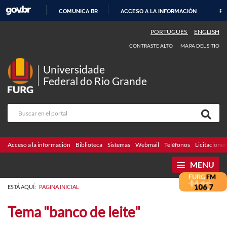
COMUNICA BR
ACCESO A LA INFORMACIÓN
PA
IR
PORTUGUÊS
ENGLISH
AL
CONTRASTE ALTO
MAPA DEL SITIO
CONTENIDO
Universidade
Federal do Rio Grande
Acceso a la información
Biblioteca
Sistemas
Webmail
Teléfonos
Licitaciones
MENU
ESTÁ AQUÍ:
PAGINA INICIAL
Tema "banco de leite"