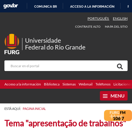
COMUNICA BR
ACCESO A LA INFORMACIÓN
PA
IR
PORTUGUÊS
ENGLISH
AL
CONTRASTE ALTO
MAPA DEL SITIO
CONTENIDO
Universidade
Federal do Rio Grande
Acceso a la información
Biblioteca
Sistemas
Webmail
Teléfonos
Licitaciones
MENU
ESTÁ AQUÍ:
PAGINA INICIAL
Tema "apresentação de trabalhos"