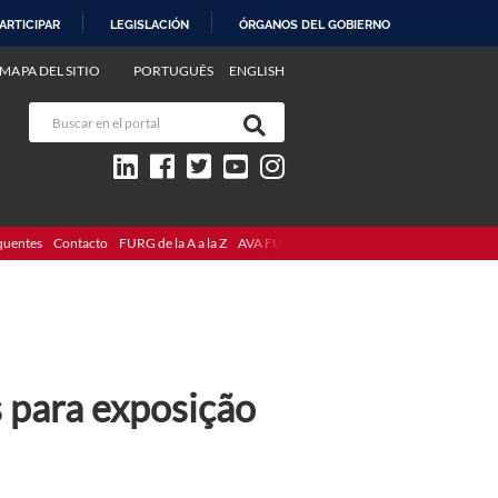
ARTICIPAR
LEGISLACIÓN
ÓRGANOS DEL GOBIERNO
MAPA DEL SITIO
PORTUGUÊS
ENGLISH
quentes
Contacto
FURG de la A a la Z
AVA FURG
 para exposição