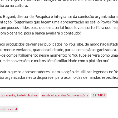
ão ou na cultura.
o Bugoni, diretor de Pesquisa e integrante da comissão organizadora
ntação: “Sugerimos que façam uma apresentação no estilo PowerPoin
com poucos slides para que o material fique leve e curto. Para quem 
om o cenário, pois a banca avaliará o conteúdo”.
eos produzidos devem ser publicados no YouTube, de modo não listado
iormente enviados, quando solicitado, para a comissão organizadora.
o de compartilhamento nesse momento: “o YouTube servirá como uma f
rie de conversões e muitos têm familiaridade com a plataforma”.
ssário que os apresentadores usem a opção de utilizar legendas no Yo
ão organizadora está disponível para auxílio das demandas específic
apresentação de trabalhos
mostra da produção universitária
19ª MPU
Institucional