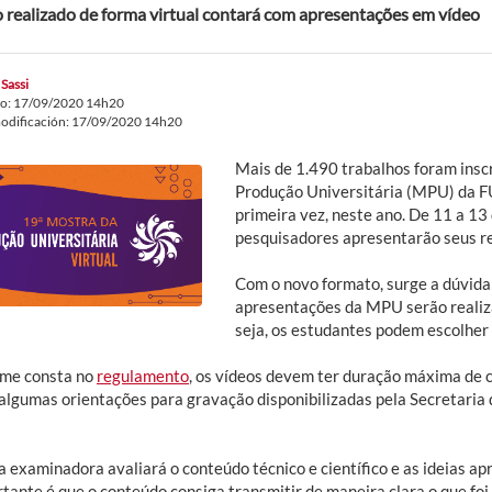
 realizado de forma virtual contará com apresentações em vídeo
 Sassi
do: 17/09/2020 14h20
odificación: 17/09/2020 14h20
Mais de 1.490 trabalhos foram insc
Produção Universitária (MPU) da F
primeira vez, neste ano. De 11 a 1
pesquisadores apresentarão seus re
Com o novo formato, surge a dúvida
apresentações da MPU serão realiza
seja, os estudantes podem escolher
me consta no
regulamento
, os vídeos devem ter duração máxima de 
 algumas orientações para gravação disponibilizadas pela Secretaria
a examinadora avaliará o conteúdo técnico e científico e as ideias a
tante é que o conteúdo consiga transmitir de maneira clara o que foi