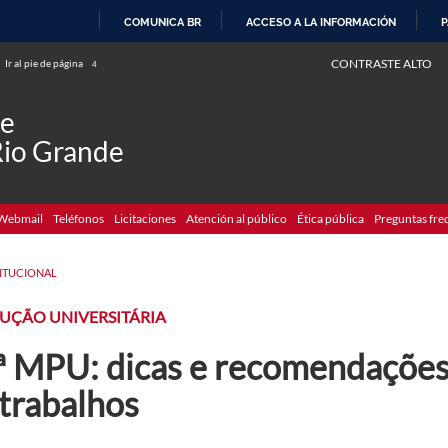
COMUNICA BR
ACCESO A LA INFORMACIÓN
P
IR
CONTRASTE ALTO
Ir al pie de página
4
AL
CONTENIDO
de
Rio Grande
Webmail
Teléfonos
Licitaciones
Atención al público
Ética pública
Preguntas fre
TITUCIONAL
UÇÃO UNIVERSITÁRIA
ª MPU: dicas e recomendações
 trabalhos