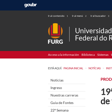
Ir al contenido
Ir al menú
Ir al buscador
1
2
3
Universida
Federal do 
Acceso a la información
Biblioteca
Sistemas
>
>
ESTÁ AQUÍ:
PAGINA INICIAL
NOTÍCIAS
INS
PROD
Noticias
Ingreso
19
Nuestras carreras
de
Guia de Fontes
22ª Semana