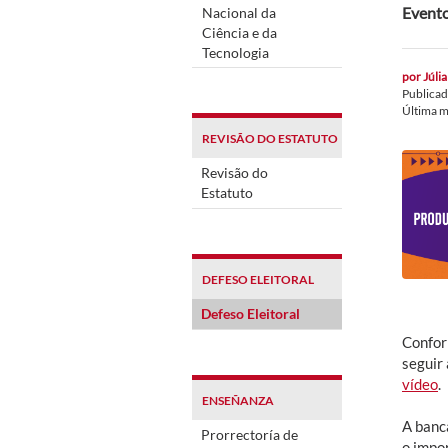
Evento
Nacional da
Ciência e da
Tecnologia
por
Júlia
Publica
Última m
REVISÃO DO ESTATUTO
Revisão do
Estatuto
DEFESO ELEITORAL
Defeso Eleitoral
Confor
seguir
vídeo
.
ENSEÑANZA
A banc
Prorrectoría de
o impor