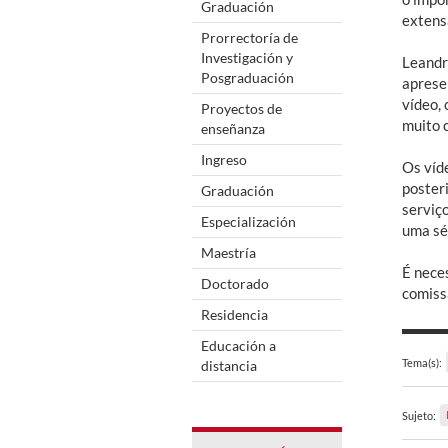
Graduación
extens
Prorrectoría de
Investigación y
Leandr
Posgraduación
aprese
vídeo, 
Proyectos de
muito c
enseñanza
Ingreso
Os víd
poster
Graduación
serviç
Especialización
uma sé
Maestría
É nece
Doctorado
comiss
Residencia
Educación a
Tema(s):
distancia
Sujeto: