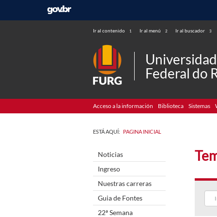
Ir al contenido
Ir al menú
Ir al buscador
1
2
3
Universida
Federal do 
Acceso a la información
Biblioteca
Sistemas
ESTÁ AQUÍ:
PAGINA INICIAL
Tem
Noticias
Ingreso
Nuestras carreras
Guia de Fontes
22ª Semana