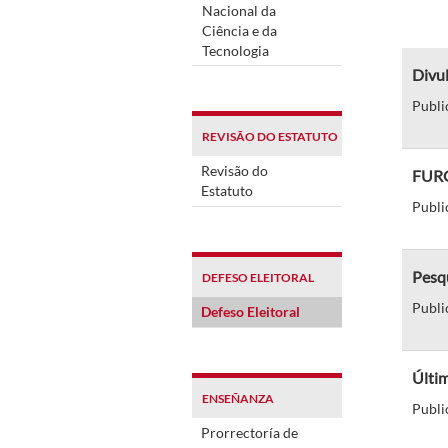
Nacional da
Ciência e da
Tecnologia
Divu
Publi
REVISÃO DO ESTATUTO
Revisão do
FURG 
Estatuto
Publi
Pesqu
DEFESO ELEITORAL
Publi
Defeso Eleitoral
Últim
ENSEÑANZA
Publi
Prorrectoría de