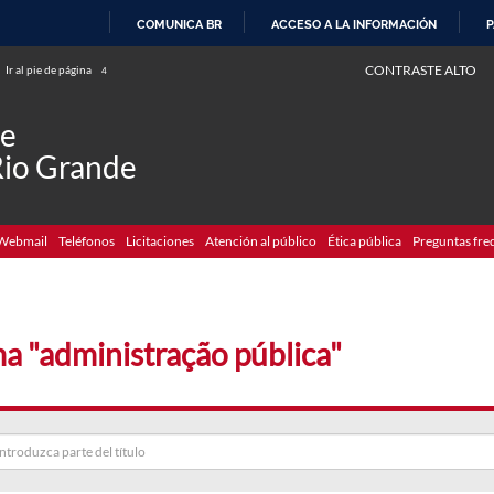
COMUNICA BR
ACCESO A LA INFORMACIÓN
P
IR
CONTRASTE ALTO
Ir al pie de página
4
AL
CONTENIDO
de
Rio Grande
Webmail
Teléfonos
Licitaciones
Atención al público
Ética pública
Preguntas fre
a "administração pública"