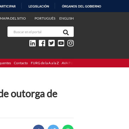
ARTICIPAR
LEGISLACIÓN
ÓRGANOS DEL GOBIERNO
MAPA DEL SITIO
PORTUGUÊS
ENGLISH
quentes
Contacto
FURG de la A a la Z
AVA FURG
de outorga de