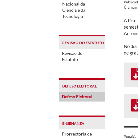
Publica
Nacional da
Última m
Ciência e da
Tecnologia
A Pró-
semest
Antôni
REVISÃO DO ESTATUTO
No dia
de grau
Revisão do
Estatuto
DEFESO ELEITORAL
Defeso Eleitoral
ENSEÑANZA
Prorrectoría de
Tema(s):