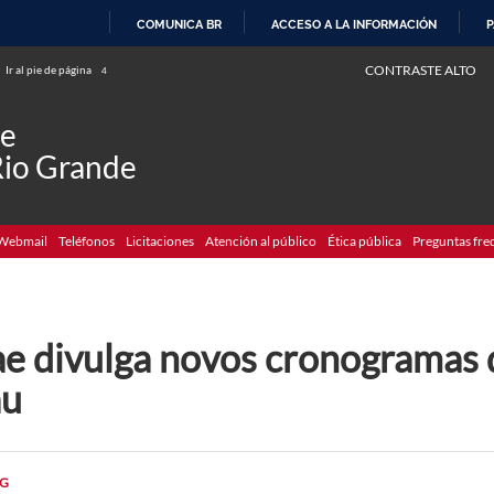
COMUNICA BR
ACCESO A LA INFORMACIÓN
P
IR
CONTRASTE ALTO
Ir al pie de página
4
AL
CONTENIDO
de
Rio Grande
Webmail
Teléfonos
Licitaciones
Atención al público
Ética pública
Preguntas fre
ae divulga novos cronogramas 
au
G