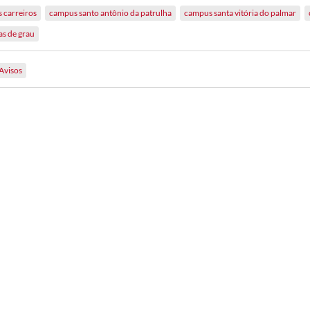
 carreiros
campus santo antônio da patrulha
campus santa vitória do palmar
as de grau
Avisos