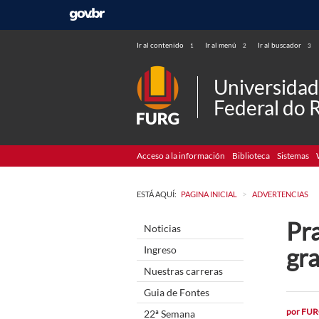
Ir al contenido
Ir al menú
Ir al buscador
1
2
3
Universida
Federal do 
Acceso a la información
Biblioteca
Sistemas
>
ESTÁ AQUÍ:
PAGINA INICIAL
ADVERTENCIAS
Pr
Noticias
gr
Ingreso
Nuestras carreras
Guia de Fontes
por
FUR
22ª Semana