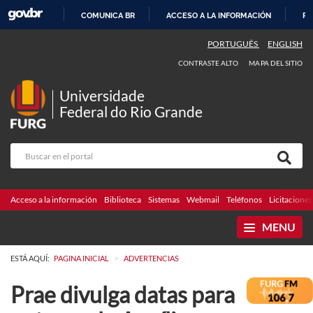
COMUNICA BR
ACCESO A LA INFORMACIÓN
PA
IR
PORTUGUÊS
ENGLISH
AL
CONTRASTE ALTO
MAPA DEL SITIO
CONTENIDO
Universidade
Federal do Rio Grande
Acceso a la información
Biblioteca
Sistemas
Webmail
Teléfonos
Licitaciones
MENU
>
ESTÁ AQUÍ:
PAGINA INICIAL
ADVERTENCIAS
Prae divulga datas para