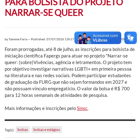
PARA BOLSISTA DO PROJETO
NARRAR-SE QUEER
by
Tammie Faria
—
Published: 07/07/2026 13h17
,
Last modification: 07/07/2026 20h12
Foram prorrogadas, até 8 de julho, as inscrições para bolsista de
iniciação científica Fapergs para atuar no projeto "Narrar-se
queer: (sobre)Vivências, agência e letramentos. O projeto tem
por objetivo investigar narrativas LGBTI+ em primeira pessoa
na literatura e nas redes sociais. Podem participar estudantes
de graduação da FURG que não sejam formandos em 2027 e
não possuam vínculo empregatício. O valor da bolsa é R$ 700
para 12 horas semanais de atividades de pesquisa.
Mais informações e inscrições pelo
Sinsc
.
bolsas
bolsas e estágios
Tag(s):