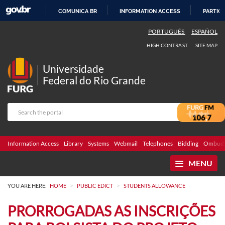
COMUNICA BR
INFORMATION ACCESS
PARTICI
SKIP
PORTUGUÊS
ESPAÑOL
TO
HIGH CONTRAST
SITE MAP
CONTENT
Universidade
Federal do Rio Grande
Information Access
Library
Systems
Webmail
Telephones
Bidding
Ombuds
MENU
>
>
YOU ARE HERE:
HOME
PUBLIC EDICT
STUDENTS ALLOWANCE
PRORROGADAS AS INSCRIÇÕES