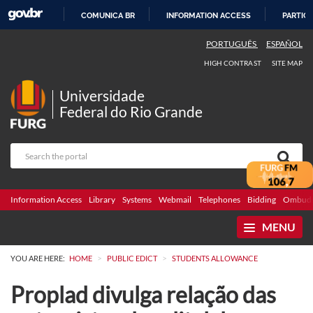
COMUNICA BR
INFORMATION ACCESS
PARTICI
SKIP
PORTUGUÊS
ESPAÑOL
TO
HIGH CONTRAST
SITE MAP
CONTENT
Universidade
Federal do Rio Grande
Information Access
Library
Systems
Webmail
Telephones
Bidding
Ombuds
MENU
>
>
YOU ARE HERE:
HOME
PUBLIC EDICT
STUDENTS ALLOWANCE
Proplad divulga relação das