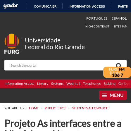
COMUNICA BR
INFORMATION ACCESS
PARTICI
SKIP
PORTUGUÊS
ESPAÑOL
TO
HIGH CONTRAST
SITE MAP
CONTENT
Universidade
Federal do Rio Grande
Information Access
Library
Systems
Webmail
Telephones
Bidding
Ombuds
MENU
>
>
YOU ARE HERE:
HOME
PUBLIC EDICT
STUDENTS ALLOWANCE
Projeto As interfaces entre a