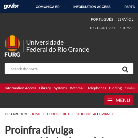
COMUNICA BR
INFORMATION ACCESS
PARTICI
SKIP
PORTUGUÊS
ESPAÑOL
TO
HIGH CONTRAST
SITE MAP
CONTENT
Universidade
Federal do Rio Grande
Information Access
Library
Systems
Webmail
Telephones
Bidding
Ombuds
MENU
>
>
YOU ARE HERE:
HOME
PUBLIC EDICT
STUDENTS ALLOWANCE
Proinfra divulga