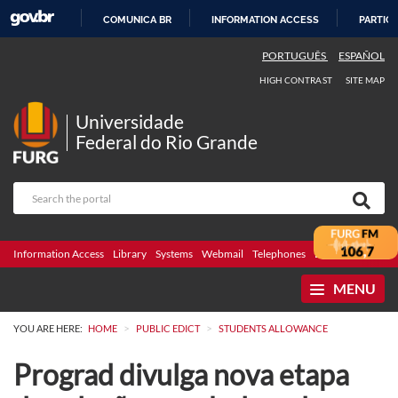
COMUNICA BR
INFORMATION ACCESS
PARTICI
SKIP
PORTUGUÊS
ESPAÑOL
TO
HIGH CONTRAST
SITE MAP
CONTENT
Universidade
Federal do Rio Grande
Information Access
Library
Systems
Webmail
Telephones
Bidding
Ombuds
MENU
>
>
YOU ARE HERE:
HOME
PUBLIC EDICT
STUDENTS ALLOWANCE
Prograd divulga nova etapa