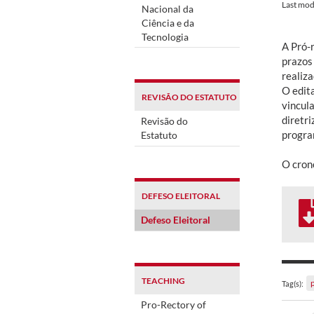
Last mod
Nacional da
Ciência e da
Tecnologia
A Pró-r
prazos
realiza
O edit
REVISÃO DO ESTATUTO
vincul
diretri
Revisão do
progra
Estatuto
O cron
DEFESO ELEITORAL
Defeso Eleitoral
TEACHING
Tag(s):
Pro-Rectory of