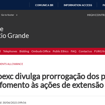
COMUNICA BR
INFORMATION ACCESS
P
SKIP
HIGH CONTR
Go to footer
4
TO
CONTENT
de
Rio Grande
l
Telephones
Bidding
Ombuds Office
Public Ethics
FAQ
Contact us
FURG fr
DENTS ALLOWANCE
exc divulga prorrogação dos p
fomento às ações de extensão 
ed: 30/06/2021 09h56