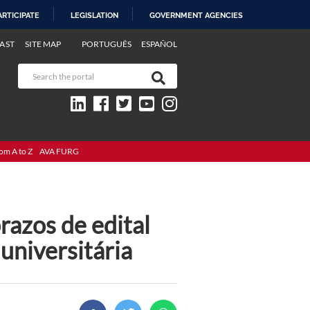
ARTICIPATE
LEGISLATION
GOVERNMENT AGENCIES
AST
SITE MAP
PORTUGUÊS
ESPAÑOL
om A to Z
AVA FURG
razos de edital
universitária