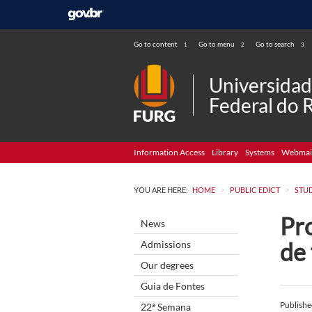
Go to content
Go to menu
Go to search
1
2
3
Universida
Federal do 
Information Access
Library
Systems
Webmai
>
>
YOU ARE HERE:
HOME
PUBLIC EDICT
STU
Pro
News
de 
Admissions
Our degrees
Guia de Fontes
Publish
22ª Semana