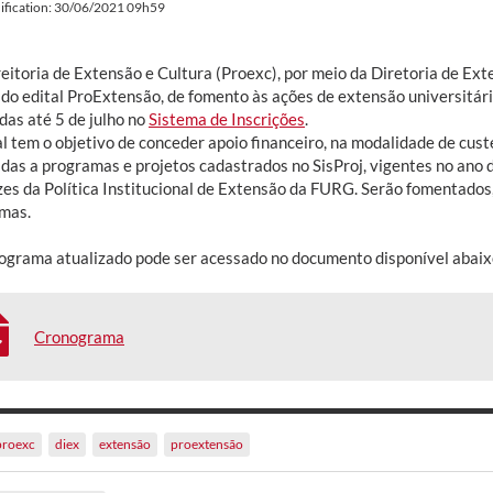
ification: 30/06/2021 09h59
eitoria de Extensão e Cultura (Proexc), por meio da Diretoria de Ext
 do edital ProExtensão, de fomento às ações de extensão universitár
das até 5 de julho no
Sistema de Inscrições
.
al tem o objetivo de conceder apoio financeiro, na modalidade de cus
adas a programas e projetos cadastrados no SisProj, vigentes no ano
zes da Política Institucional de Extensão da FURG. Serão fomentados,
mas.
ograma atualizado pode ser acessado no documento disponível abaix
Cronograma
proexc
diex
extensão
proextensão