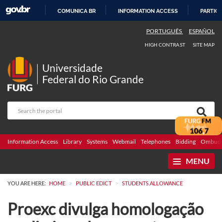
COMUNICA BR
INFORMATION ACCESS
PARTICI
SKIP
PORTUGUÊS
ESPAÑOL
TO
HIGH CONTRAST
SITE MAP
CONTENT
Universidade
Federal do Rio Grande
Information Access
Library
Systems
Webmail
Telephones
Bidding
Ombuds
MENU
>
>
YOU ARE HERE:
HOME
PUBLIC EDICT
STUDENTS ALLOWANCE
Proexc divulga homologação