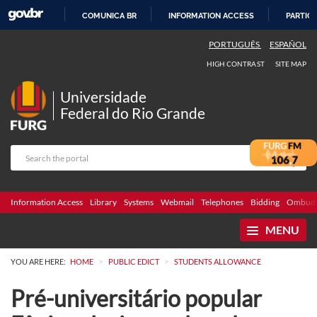
COMUNICA BR
INFORMATION ACCESS
PARTICI
SKIP
PORTUGUÊS
ESPAÑOL
TO
HIGH CONTRAST
SITE MAP
CONTENT
Universidade
Federal do Rio Grande
Information Access
Library
Systems
Webmail
Telephones
Bidding
Ombuds
MENU
>
>
YOU ARE HERE:
HOME
PUBLIC EDICT
STUDENTS ALLOWANCE
Pré-universitário popular