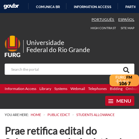
COMUNICA BR
INFORMATION ACCESS
PARTICI
SKIP
PORTUGUÊS
ESPAÑOL
TO
HIGH CONTRAST
SITE MAP
CONTENT
Universidade
Federal do Rio Grande
Information Access
Library
Systems
Webmail
Telephones
Bidding
Ombuds
MENU
>
>
YOU ARE HERE:
HOME
PUBLIC EDICT
STUDENTS ALLOWANCE
Prae retifica edital do