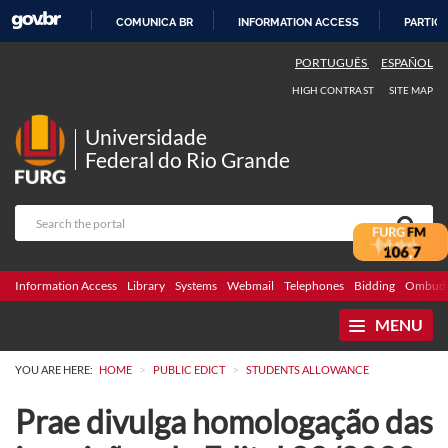
COMUNICA BR
INFORMATION ACCESS
PARTICI
SKIP
PORTUGUÊS
ESPAÑOL
TO
HIGH CONTRAST
SITE MAP
CONTENT
Universidade
Federal do Rio Grande
Information Access
Library
Systems
Webmail
Telephones
Bidding
Ombuds
MENU
>
>
YOU ARE HERE:
HOME
PUBLIC EDICT
STUDENTS ALLOWANCE
Prae divulga homologação das