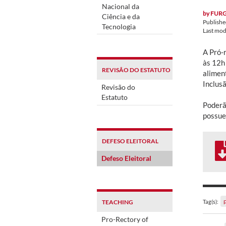
Nacional da
by
FUR
Ciência e da
Publish
Tecnologia
Last mod
A Pró-r
às 12h
REVISÃO DO ESTATUTO
alimen
Inclus
Revisão do
Estatuto
Poderã
possue
DEFESO ELEITORAL
Defeso Eleitoral
TEACHING
Tag(s):
Pro-Rectory of