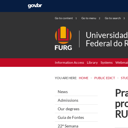
Go to content
Go to menu
Go to search
1
2
3
Universida
Federal do 
Information Access
Library
Systems
Webmai
>
>
YOU ARE HERE:
HOME
PUBLIC EDICT
STU
Pra
News
pr
Admissions
Our degrees
RU
Guia de Fontes
22ª Semana