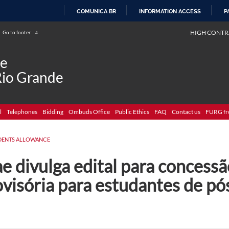
COMUNICA BR
INFORMATION ACCESS
P
SKIP
HIGH CONTR
Go to footer
4
TO
CONTENT
de
Rio Grande
l
Telephones
Bidding
Ombuds Office
Public Ethics
FAQ
Contact us
FURG fr
DENTS ALLOWANCE
e divulga edital para concess
ovisória para estudantes de p