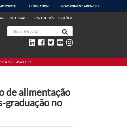
ARTICIPATE
LEGISLATION
GOVERNMENT AGENCIES
AST
SITE MAP
PORTUGUÊS
ESPAÑOL
om A to Z
AVA FURG
ão de alimentação
ós-graduação no