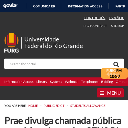
COMUNICA BR
INFORMATION ACCESS
PARTICI
SKIP
PORTUGUÊS
ESPAÑOL
TO
HIGH CONTRAST
SITE MAP
CONTENT
Universidade
Federal do Rio Grande
Information Access
Library
Systems
Webmail
Telephones
Bidding
Ombuds
MENU
>
>
YOU ARE HERE:
HOME
PUBLIC EDICT
STUDENTS ALLOWANCE
Prae divulga chamada pública