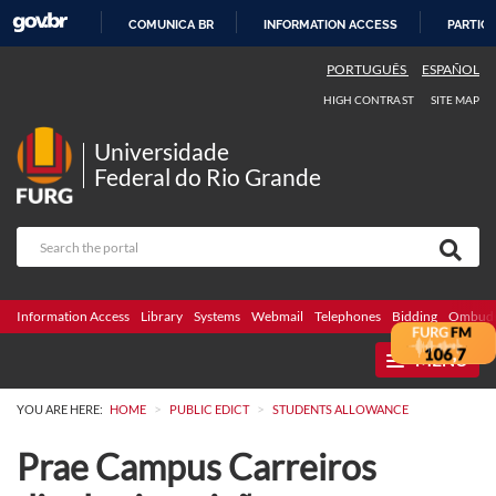
COMUNICA BR
INFORMATION ACCESS
PARTICI
SKIP
PORTUGUÊS
ESPAÑOL
TO
HIGH CONTRAST
SITE MAP
CONTENT
Universidade
Federal do Rio Grande
Information Access
Library
Systems
Webmail
Telephones
Bidding
Ombuds
MENU
>
>
YOU ARE HERE:
HOME
PUBLIC EDICT
STUDENTS ALLOWANCE
Prae Campus Carreiros