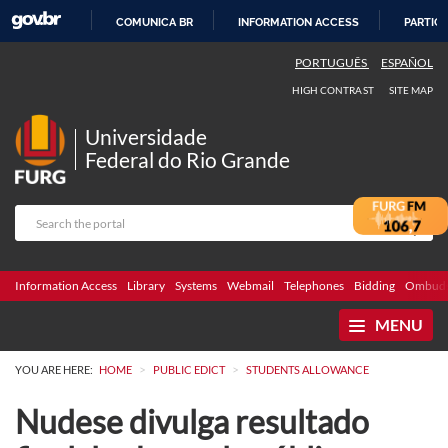
COMUNICA BR
INFORMATION ACCESS
PARTICI
SKIP
PORTUGUÊS
ESPAÑOL
TO
HIGH CONTRAST
SITE MAP
CONTENT
Universidade
Federal do Rio Grande
Information Access
Library
Systems
Webmail
Telephones
Bidding
Ombuds
MENU
>
>
YOU ARE HERE:
HOME
PUBLIC EDICT
STUDENTS ALLOWANCE
Nudese divulga resultado