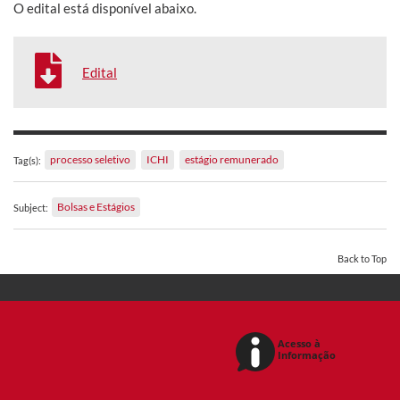
O edital está disponível abaixo.
Edital
processo seletivo
ICHI
estágio remunerado
Tag(s):
Bolsas e Estágios
Subject:
Back to Top