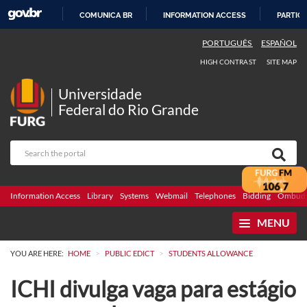
COMUNICA BR
INFORMATION ACCESS
PARTICI
SKIP
PORTUGUÊS
ESPAÑOL
TO
HIGH CONTRAST
SITE MAP
CONTENT
Universidade
Federal do Rio Grande
Information Access
Library
Systems
Webmail
Telephones
Bidding
Ombuds
MENU
>
>
YOU ARE HERE:
HOME
PUBLIC EDICT
STUDENTS ALLOWANCE
ICHI divulga vaga para estágio