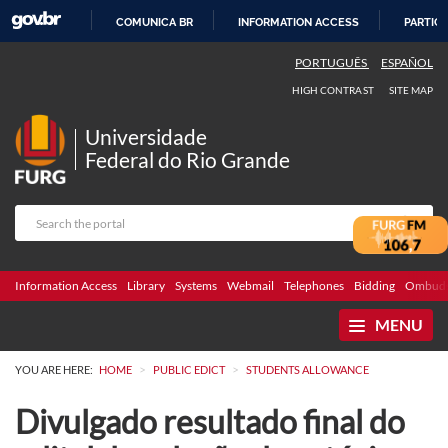
COMUNICA BR
INFORMATION ACCESS
PARTICI
SKIP
PORTUGUÊS
ESPAÑOL
TO
HIGH CONTRAST
SITE MAP
CONTENT
Universidade
Federal do Rio Grande
Information Access
Library
Systems
Webmail
Telephones
Bidding
Ombuds
MENU
>
>
YOU ARE HERE:
HOME
PUBLIC EDICT
STUDENTS ALLOWANCE
Divulgado resultado final do