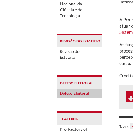
Last mod
Nacional da
Ciência e da
Tecnologia
A Pró-r
atuar 
Sistem
REVISÃO DO ESTATUTO
As fun
proces
Revisão do
percep
Estatuto
curso.
O edita
DEFESO ELEITORAL
Defeso Eleitoral
TEACHING
Tag(s):
Pro-Rectory of