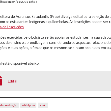
ification: 04/11/2021 15h34
eitora de Assuntos Estudantis (Prae) divulga edital para seleção de 
com os estudantes indígenas e quilombolas. As inscrições podem ser 
a de Inscrições
.
ções exercidas pelo bolsista serão apoiar os estudantes na sua adap
sos de ensino e aprendizagem, considerando os aspectos relacionados
ções e suas ações, a fim de que os mesmos se sintam acolhidos em su
l está disponível abaixo.
Edital
administração
editalprae
apeiq