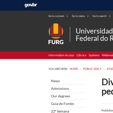
Go to content
Go to menu
Go to search
1
2
3
Universida
Federal do 
Information Access
Library
Systems
Webmai
>
>
YOU ARE HERE:
HOME
PUBLIC EDICT
STU
Div
News
pe
Admissions
Our degrees
Guia de Fontes
Publish
22ª Semana