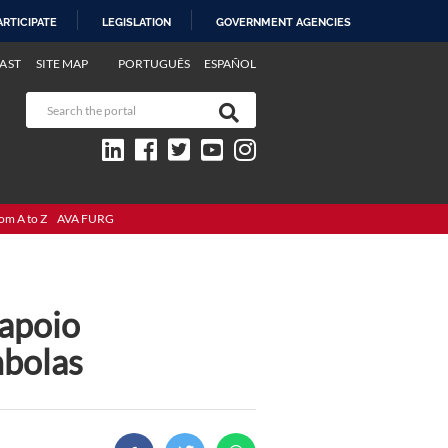
ARTICIPATE
LEGISLATION
GOVERNMENT AGENCIES
AST
SITE MAP
PORTUGUÊS
ESPAÑOL
om A to Z
AVA FURG
 apoio
mbolas