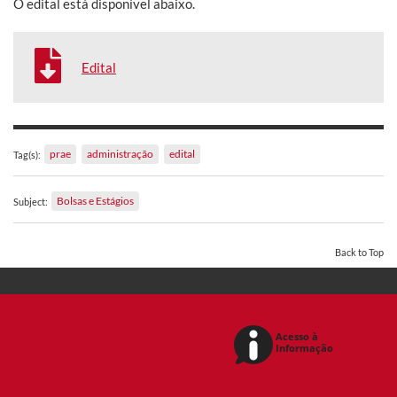
O edital está disponível abaixo.
Edital
prae
administração
edital
Tag(s):
Bolsas e Estágios
Subject:
Back to Top