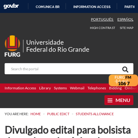
COMUNICA BR
INFORMATION ACCESS
PARTICI
SKIP
PORTUGUÊS
ESPAÑOL
TO
HIGH CONTRAST
SITE MAP
CONTENT
Universidade
Federal do Rio Grande
Information Access
Library
Systems
Webmail
Telephones
Bidding
Ombuds
MENU
>
>
YOU ARE HERE:
HOME
PUBLIC EDICT
STUDENTS ALLOWANCE
Divulgado edital para bolsista