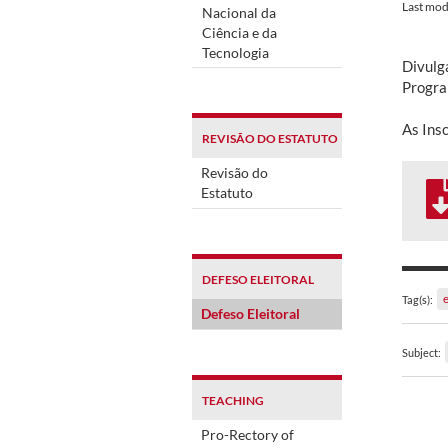
Last mod
Nacional da
Ciência e da
Tecnologia
Divulg
Progra
As Ins
REVISÃO DO ESTATUTO
Revisão do
Estatuto
DEFESO ELEITORAL
Tag(s):
Defeso Eleitoral
Subject:
TEACHING
Pro-Rectory of