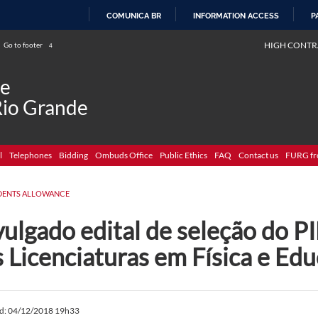
COMUNICA BR
INFORMATION ACCESS
P
SKIP
HIGH CONTR
Go to footer
4
TO
CONTENT
de
Rio Grande
l
Telephones
Bidding
Ombuds Office
Public Ethics
FAQ
Contact us
FURG fr
DENTS ALLOWANCE
ulgado edital de seleção do P
s Licenciaturas em Física e E
ed: 04/12/2018 19h33