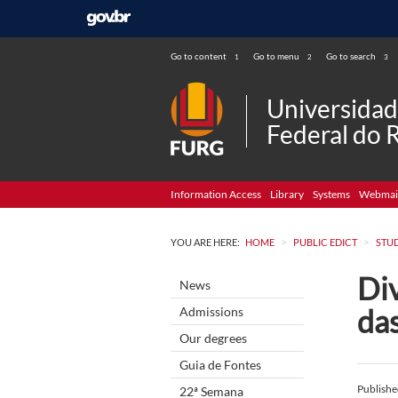
Go to content
Go to menu
Go to search
1
2
3
Universida
Federal do 
Information Access
Library
Systems
Webmai
>
>
YOU ARE HERE:
HOME
PUBLIC EDICT
STU
Div
News
da
Admissions
Our degrees
Guia de Fontes
Publish
22ª Semana