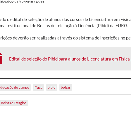
ification: 21/12/2018 14h33
ado o edital de seleção de alunos dos cursos de Licenciatura em Físi
ma Institucional de Bolsas de Iniciação à Docência (Pibid) da FURG.
crições deverão ser realizadas através do sistema de inscrições no pe
Edital de seleção do Pibid para alunos de Licenciatura em Fìsi
educação do campo
física
pibid
bolsas
Bolsas e Estágios