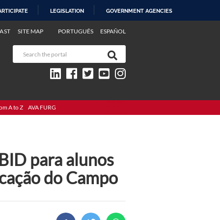
ARTICIPATE
LEGISLATION
GOVERNMENT AGENCIES
AST
SITE MAP
PORTUGUÊS
ESPAÑOL
om A to Z
AVA FURG
IBID para alunos
ducação do Campo