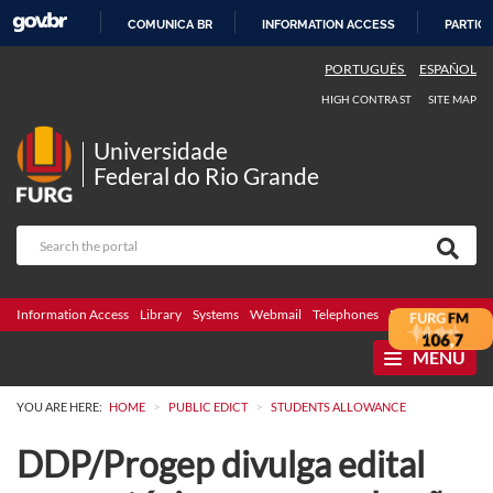
COMUNICA BR
INFORMATION ACCESS
PARTICI
SKIP
PORTUGUÊS
ESPAÑOL
TO
HIGH CONTRAST
SITE MAP
CONTENT
Universidade
Federal do Rio Grande
Information Access
Library
Systems
Webmail
Telephones
Bidding
Ombuds
MENU
>
>
YOU ARE HERE:
HOME
PUBLIC EDICT
STUDENTS ALLOWANCE
DDP/Progep divulga edital