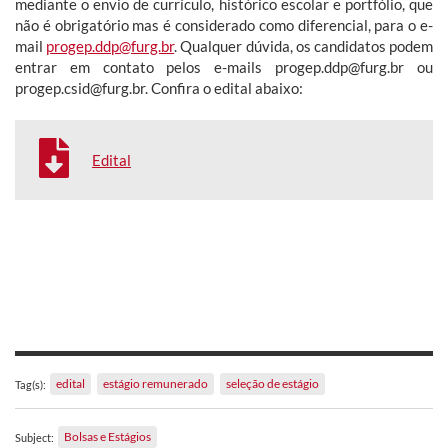
mediante o envio de currículo, histórico escolar e portfólio, que
não é obrigatório mas é considerado como diferencial, para o e-
mail
progep.ddp@furg.br
. Qualquer dúvida, os candidatos podem
entrar em contato pelos e-mails progep.ddp@furg.br ou
progep.csid@furg.br. Confira o edital abaixo:
Edital
edital
estágio remunerado
seleção de estágio
Tag(s):
Bolsas e Estágios
Subject: