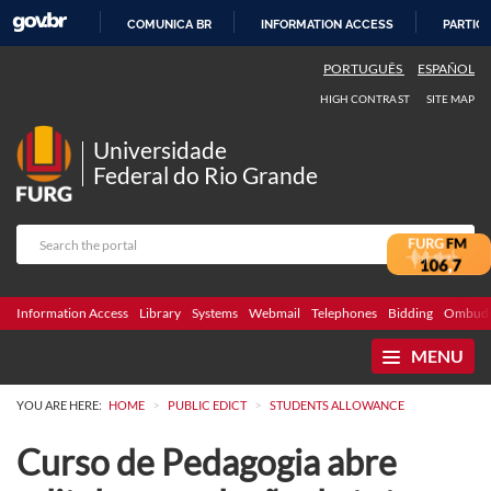
COMUNICA BR
INFORMATION ACCESS
PARTICI
SKIP
PORTUGUÊS
ESPAÑOL
TO
HIGH CONTRAST
SITE MAP
CONTENT
Universidade
Federal do Rio Grande
Information Access
Library
Systems
Webmail
Telephones
Bidding
Ombuds
MENU
>
>
YOU ARE HERE:
HOME
PUBLIC EDICT
STUDENTS ALLOWANCE
Curso de Pedagogia abre