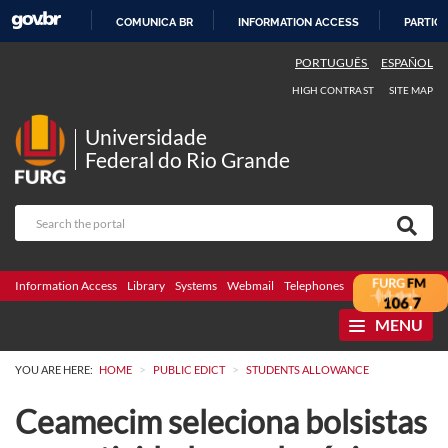
COMUNICA BR
INFORMATION ACCESS
PARTICI
SKIP
PORTUGUÊS
ESPAÑOL
TO
HIGH CONTRAST
SITE MAP
CONTENT
Universidade
Federal do Rio Grande
Information Access
Library
Systems
Webmail
Telephones
Bidding
Ombuds
MENU
>
>
YOU ARE HERE:
HOME
PUBLIC EDICT
STUDENTS ALLOWANCE
Ceamecim seleciona bolsistas