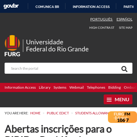
COMUNICA BR
INFORMATION ACCESS
PARTICI
SKIP
PORTUGUÊS
ESPAÑOL
TO
HIGH CONTRAST
SITE MAP
CONTENT
Universidade
Federal do Rio Grande
Information Access
Library
Systems
Webmail
Telephones
Bidding
Ombuds
MENU
>
>
YOU ARE HERE:
HOME
PUBLIC EDICT
STUDENTS ALLOWANCE
Abertas inscrições para o