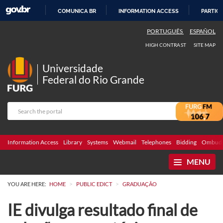
COMUNICA BR
INFORMATION ACCESS
PARTICI
SKIP
PORTUGUÊS
ESPAÑOL
TO
HIGH CONTRAST
SITE MAP
CONTENT
Universidade
Federal do Rio Grande
Information Access
Library
Systems
Webmail
Telephones
Bidding
Ombuds
MENU
>
>
YOU ARE HERE:
HOME
PUBLIC EDICT
GRADUAÇÃO
IE divulga resultado final de