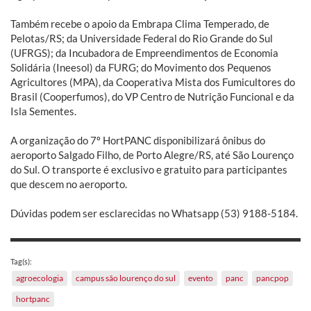
Também recebe o apoio da Embrapa Clima Temperado, de
Pelotas/RS; da Universidade Federal do Rio Grande do Sul
(UFRGS); da Incubadora de Empreendimentos de Economia
Solidária (Ineesol) da FURG; do Movimento dos Pequenos
Agricultores (MPA), da Cooperativa Mista dos Fumicultores do
Brasil (Cooperfumos), do VP Centro de Nutrição Funcional e da
Isla Sementes.
A organização do 7º HortPANC disponibilizará ônibus do
aeroporto Salgado Filho, de Porto Alegre/RS, até São Lourenço
do Sul. O transporte é exclusivo e gratuito para participantes
que descem no aeroporto.
Dúvidas podem ser esclarecidas no Whatsapp (53) 9188-5184.
Tag(s):
agroecologia
campus são lourenço do sul
evento
panc
pancpop
hortpanc