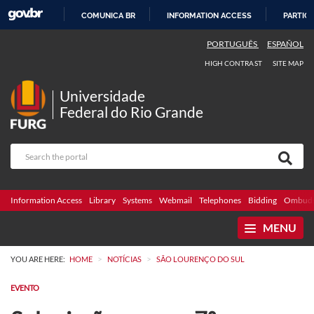
COMUNICA BR
INFORMATION ACCESS
PARTICI
SKIP
PORTUGUÊS
ESPAÑOL
TO
HIGH CONTRAST
SITE MAP
CONTENT
Universidade
Federal do Rio Grande
Information Access
Library
Systems
Webmail
Telephones
Bidding
Ombuds
MENU
>
>
YOU ARE HERE:
HOME
NOTÍCIAS
SÃO LOURENÇO DO SUL
EVENTO