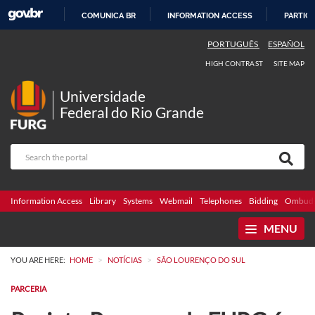
COMUNICA BR
INFORMATION ACCESS
PARTICI
SKIP
PORTUGUÊS
ESPAÑOL
TO
HIGH CONTRAST
SITE MAP
CONTENT
Universidade
Federal do Rio Grande
Information Access
Library
Systems
Webmail
Telephones
Bidding
Ombuds
MENU
>
>
YOU ARE HERE:
HOME
NOTÍCIAS
SÃO LOURENÇO DO SUL
PARCERIA