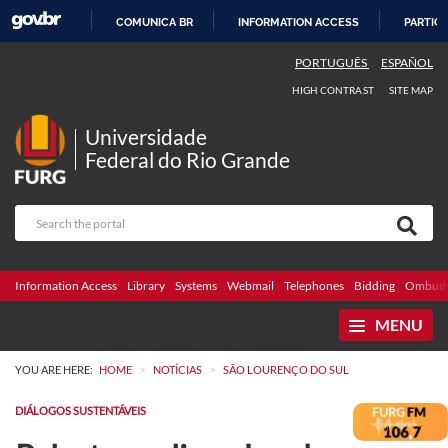
COMUNICA BR
INFORMATION ACCESS
PARTICI
SKIP
PORTUGUÊS
ESPAÑOL
TO
HIGH CONTRAST
SITE MAP
CONTENT
Universidade
Federal do Rio Grande
Information Access
Library
Systems
Webmail
Telephones
Bidding
Ombuds
MENU
>
>
YOU ARE HERE:
HOME
NOTÍCIAS
SÃO LOURENÇO DO SUL
DIÁLOGOS SUSTENTÁVEIS