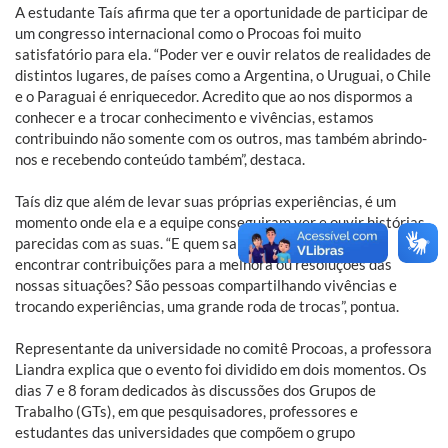
A estudante Taís afirma que ter a oportunidade de participar de
um congresso internacional como o Procoas foi muito
satisfatório para ela. “Poder ver e ouvir relatos de realidades de
distintos lugares, de países como a Argentina, o Uruguai, o Chile
e o Paraguai é enriquecedor. Acredito que ao nos dispormos a
conhecer e a trocar conhecimento e vivências, estamos
contribuindo não somente com os outros, mas também abrindo-
nos e recebendo conteúdo também”, destaca.
Taís diz que além de levar suas próprias experiências, é um
momento onde ela e a equipe conseguiram ver e ouvir histórias
parecidas com as suas. “E quem sabe contribuir ou então
encontrar contribuições para a melhora ou resoluções das
nossas situações? São pessoas compartilhando vivências e
trocando experiências, uma grande roda de trocas”, pontua.
Representante da universidade no comitê Procoas, a professora
Liandra explica que o evento foi dividido em dois momentos. Os
dias 7 e 8 foram dedicados às discussões dos Grupos de
Trabalho (GTs), em que pesquisadores, professores e
estudantes das universidades que compõem o grupo