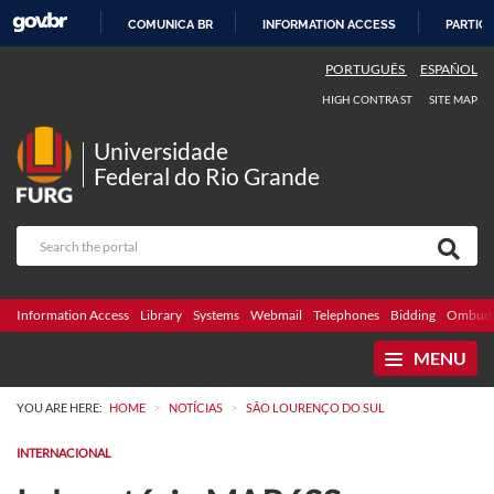
COMUNICA BR
INFORMATION ACCESS
PARTICI
SKIP
PORTUGUÊS
ESPAÑOL
TO
HIGH CONTRAST
SITE MAP
CONTENT
Universidade
Federal do Rio Grande
Information Access
Library
Systems
Webmail
Telephones
Bidding
Ombuds
MENU
>
>
YOU ARE HERE:
HOME
NOTÍCIAS
SÃO LOURENÇO DO SUL
INTERNACIONAL