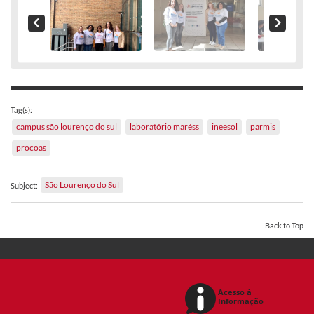
Tag(s):
campus são lourenço do sul
laboratório maréss
ineesol
parmis
procoas
São Lourenço do Sul
Subject:
Back to Top