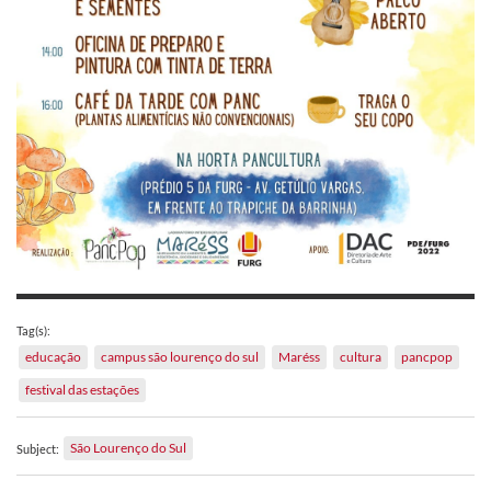
Tag(s):
educação
campus são lourenço do sul
Maréss
cultura
pancpop
festival das estações
São Lourenço do Sul
Subject: