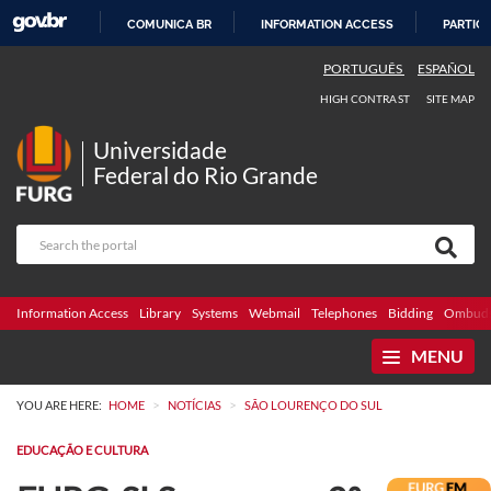
COMUNICA BR
INFORMATION ACCESS
PARTICI
SKIP
PORTUGUÊS
ESPAÑOL
TO
HIGH CONTRAST
SITE MAP
CONTENT
Universidade
Federal do Rio Grande
Information Access
Library
Systems
Webmail
Telephones
Bidding
Ombuds
MENU
>
>
YOU ARE HERE:
HOME
NOTÍCIAS
SÃO LOURENÇO DO SUL
EDUCAÇÃO E CULTURA