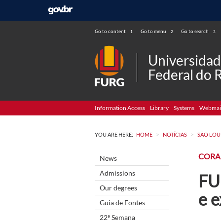
Go to content
Go to menu
Go to search
1
2
3
Universida
Federal do 
Information Access
Library
Systems
Webmai
>
>
YOU ARE HERE:
HOME
NOTÍCIAS
SÃO LOU
CORA
News
Admissions
FU
Our degrees
e e
Guia de Fontes
22ª Semana