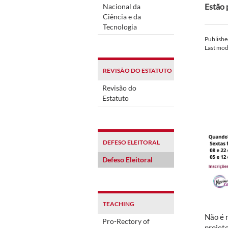
Estão 
Nacional da
Ciência e da
Tecnologia
Publish
Last mod
REVISÃO DO ESTATUTO
Revisão do
Estatuto
DEFESO ELEITORAL
Defeso Eleitoral
TEACHING
Não é 
Pro-Rectory of
projeto