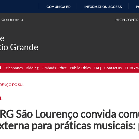
COMUNICA BR
INFORMATION ACCESS
P
SKIP
HIGH CONTR
Go to footer
4
TO
CONTENT
de
Rio Grande
l
Telephones
Bidding
Ombuds Office
Public Ethics
FAQ
Contact us
FURG fr
RENÇO DO SUL
L
RG São Lourenço convida com
xterna para práticas musicais: 