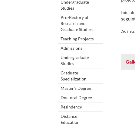
Undergraduate
Studies
Inicia
Pro-Rectory of
seguint
Research and
Graduate Studies
As insc
Teaching Projects
Admissions
Undergraduate
Gall
Studies
Graduate
Specialization
Master's Degree
Doctoral Degree
Resindency
Distance
Education