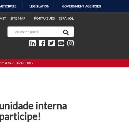
ARTICIPATE
LEGISLATION
GOVERNMENT AGENCIES
AST
SITE MAP
PORTUGUÊS
ESPAÑOL
om A to Z
AVA FURG
unidade interna
participe!