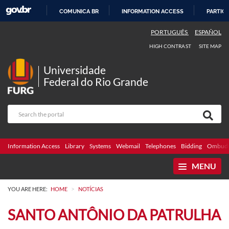
COMUNICA BR
INFORMATION ACCESS
PARTICI
SKIP
PORTUGUÊS
ESPAÑOL
TO
HIGH CONTRAST
SITE MAP
CONTENT
Universidade
Federal do Rio Grande
Information Access
Library
Systems
Webmail
Telephones
Bidding
Ombuds
MENU
>
YOU ARE HERE:
HOME
NOTÍCIAS
SANTO ANTÔNIO DA PATRULHA