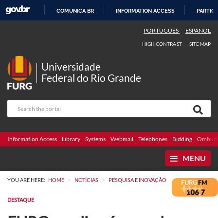
COMUNICA BR
INFORMATION ACCESS
PARTICI
SKIP
PORTUGUÊS
ESPAÑOL
TO
HIGH CONTRAST
SITE MAP
CONTENT
Universidade
Federal do Rio Grande
Information Access
Library
Systems
Webmail
Telephones
Bidding
Ombuds
MENU
>
>
YOU ARE HERE:
HOME
NOTÍCIAS
PESQUISA E INOVAÇÃO
DESTAQUE