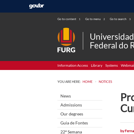
Go to content
Go to menu
Go to search
1
2
3
Universida
Federal do 
Information Access
Library
Systems
Webmai
>
YOU ARE HERE:
HOME
NOTICES
Pr
News
Cur
Admissions
Our degrees
Guia de Fontes
by
Ferna
22ª Semana