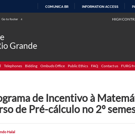
COMUNICA BR
INFORMATION ACCESS
P
SKIP
HIGH CONTR
Go to footer
4
TO
CONTENT
de
Rio Grande
l
Telephones
Bidding
Ombuds Office
Public Ethics
FAQ
Contact us
FURG fr
ograma de Incentivo à Matemát
so de Pré-cálculo no 2º semes
ndo Halal