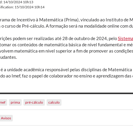
ed: 14/10/2024 10h13
ification: 15/10/2024 10h14
rama de Incentivo à Matemática (Prima), vinculado ao Instituto de Ma
a o curso de Pré-cálculo. A formação será na modalidade online com 
crições podem ser realizadas até 28 de outubro de 2024, pelo
Sistema
etomar os conteúdos de matemática básica de nível fundamental e méd
volvem matemática em nível superior a fim de promover as condiçõe
tudantes.
 é a unidade acadêmica responsável pelas disciplinas de Matemática d
do ao Imef, faz o papel de colaborador no ensino e aprendizagem das 
imef
prima
pré-cálculo
calculo
Avisos