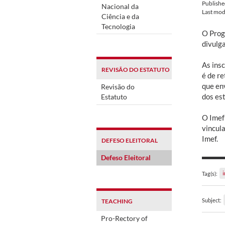
Publish
Nacional da
Last mod
Ciência e da
Tecnologia
O Prog
divulg
As ins
REVISÃO DO ESTATUTO
é de r
que en
Revisão do
dos es
Estatuto
O Imef
vincula
Imef.
DEFESO ELEITORAL
Defeso Eleitoral
Tag(s):
Subject:
TEACHING
Pro-Rectory of