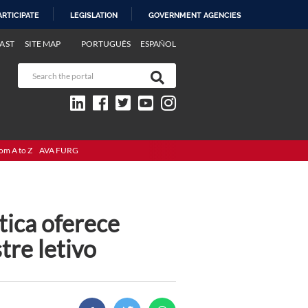
ARTICIPATE
LEGISLATION
GOVERNMENT AGENCIES
AST
SITE MAP
PORTUGUÊS
ESPAÑOL
om A to Z
AVA FURG
ica oferece
tre letivo