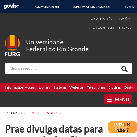
COMUNICA BR
INFORMATION ACCESS
PARTICI
SKIP
PORTUGUÊS
ESPAÑOL
TO
HIGH CONTRAST
SITE MAP
CONTENT
Universidade
Federal do Rio Grande
Information Access
Library
Systems
Webmail
Telephones
Bidding
Ombuds
MENU
>
YOU ARE HERE:
HOME
NOTICES
Prae divulga datas para