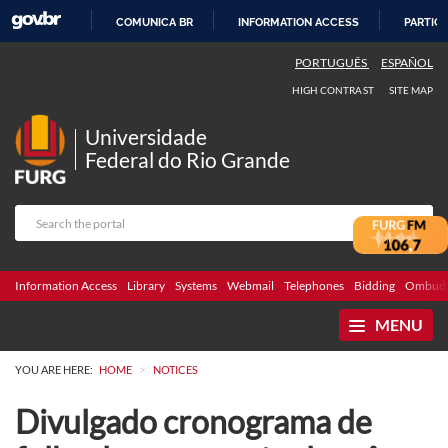
COMUNICA BR
INFORMATION ACCESS
PARTICI
SKIP
PORTUGUÊS
ESPAÑOL
TO
HIGH CONTRAST
SITE MAP
CONTENT
Universidade
Federal do Rio Grande
Information Access
Library
Systems
Webmail
Telephones
Bidding
Ombuds
MENU
>
YOU ARE HERE:
HOME
NOTICES
Divulgado cronograma de